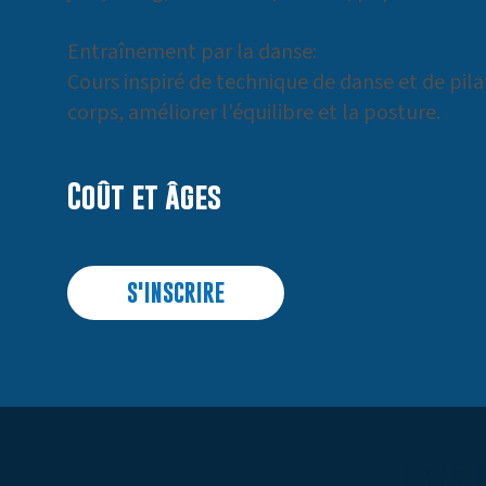
Entraînement par la danse:
Cours inspiré de technique de danse et de pilat
corps, améliorer l'équilibre et la posture.
Coût et âges
S'INSCRIRE
LIENS U