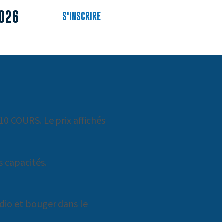
n 2026
S'INSCRIRE
L'horaire
À propos
10 COURS. Le prix affichés
 capacités.
rdio et bouger dans le