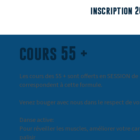
inscriptio
Accueil
Cours
cours 55 +
Les cours des 55 + sont offerts en SESSION de 
correspondent à cette formule.
Venez bouger avec nous dans le respect de vos
Danse active:
Pour réveiller les muscles, améliorer votre ca
palisir