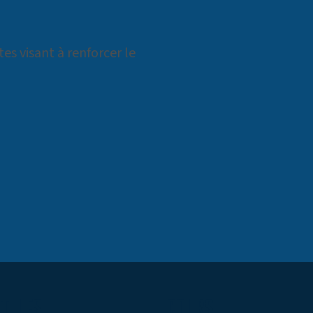
es visant à renforcer le
TILES​
COURS